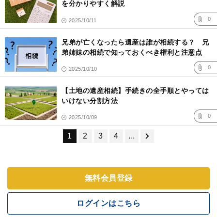
を分かりやすく解説
0
2025/10/11
兄弟が亡くなったら遺産は誰が相続する？ 兄
弟姉妹の相続で知っておくべき権利と注意点
0
2025/10/10
【土地の遺産相続】手続きの全手順とやっては
いけない分割方法
0
2025/10/09
1
2
3
4
...
無料会員登録
ログインはこちら