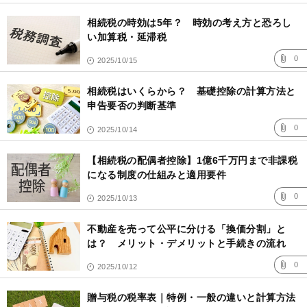
相続税の時効は5年？ 時効の考え方と恐ろし
い加算税・延滞税
0
2025/10/15
相続税はいくらから？ 基礎控除の計算方法と
申告要否の判断基準
0
2025/10/14
【相続税の配偶者控除】1億6千万円まで非課税
になる制度の仕組みと適用要件
0
2025/10/13
不動産を売って公平に分ける「換価分割」と
は？ メリット・デメリットと手続きの流れ
0
2025/10/12
贈与税の税率表｜特例・一般の違いと計算方法