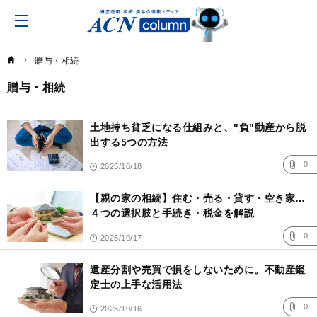
ACN
コ
ラ
ム
贈与・相続
贈与・相続
記
事
土地持ち貧乏になる仕組みと、"負"動産から脱
一
覧
出する5つの方法
0
2025/10/18
【親の家の相続】住む・売る・貸す・空き家…
４つの選択肢と手続き・税金を解説
0
2025/10/17
遺産分割や売買で損をしないために。不動産鑑
定士の上手な活用法
0
2025/10/16