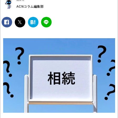
ACNコラム編集部
facebook
twitter
は
LINE
て
な
ブ
ッ
ク
マ
ー
ク