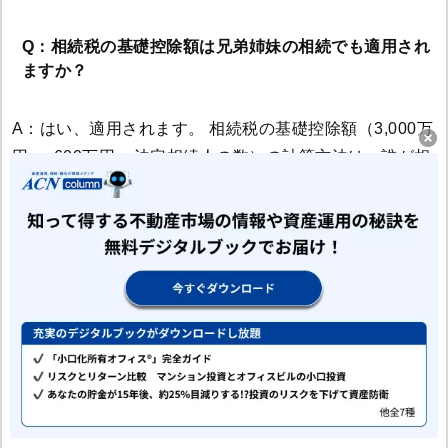
Q：相続税の基礎控除額は兄弟姉妹の相続でも適用され
ますか？
A：はい、適用されます。 相続税の基礎控除額（3,000万
円 ＋ 600万円 × 法定相続人の数）の計算方法は、誰が相
続人であるかによって変わることはありません。兄弟姉
妹が相続人である場合も、法定相続人の数に応じて基礎
控除額が計算され、遺産の総額がその金額以下であれば
相続税はかかりません。 ただし、前述の通り、基礎控除
額を超えて相続税が発生する場合、兄弟姉妹の納税額は
「2割加算」の対象となる点にご注意ください。
まとめ