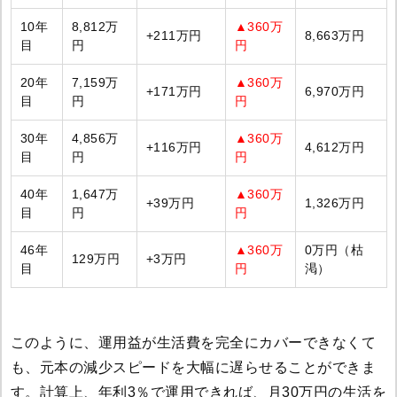
10年
8,812万
▲360万
+211万円
8,663万円
目
円
円
20年
7,159万
▲360万
+171万円
6,970万円
目
円
円
30年
4,856万
▲360万
+116万円
4,612万円
目
円
円
40年
1,647万
▲360万
+39万円
1,326万円
目
円
円
46年
▲360万
0万円（枯
129万円
+3万円
目
円
渇）
このように、運用益が生活費を完全にカバーできなくて
も、元本の減少スピードを大幅に遅らせることができま
す。計算上、年利3％で運用できれば、月30万円の生活を