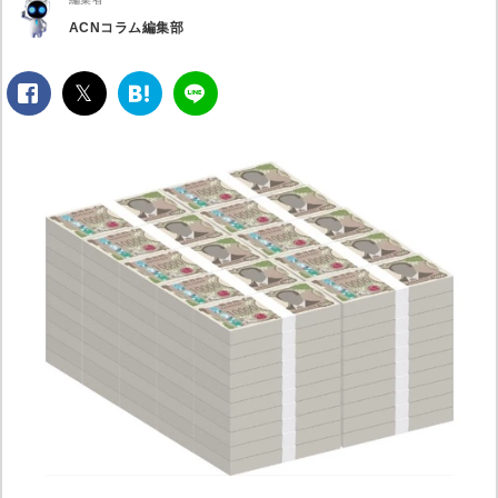
ACNコラム編集部
facebook
twitter
は
LINE
て
な
ブ
ッ
ク
マ
ー
ク