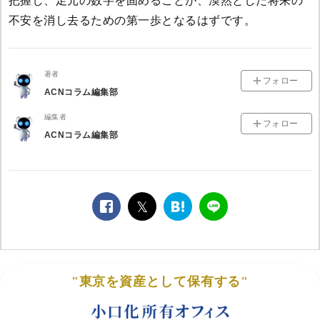
把握し、足元の数字を固めることが、漠然とした将来の
不安を消し去るための第一歩となるはずです。
著者
フォロー
ACNコラム編集部
編集者
フォロー
ACNコラム編集部
facebook
twitter
は
LINE
て
な
ブ
ッ
"東京を資産として保有する"
ク
マ
ー