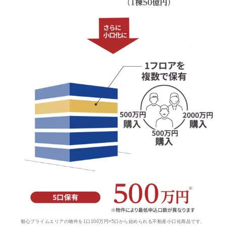
都心プライムエリアの物件を1口100万円×5口から始められる不動産小口化商品です。