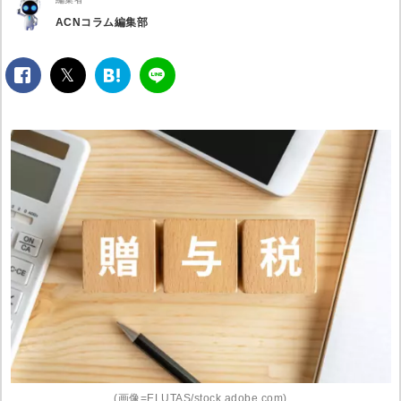
ACNコラム編集部
facebook
twitter
は
LINE
て
な
ブ
ッ
ク
マ
ー
ク
(画像=ELUTAS/stock.adobe.com)