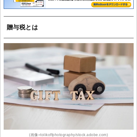
贈与税とは
(画像=tolikoffphotography/stock.adobe.com)