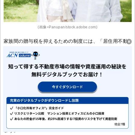
(画像=Panupan/stock.adobe.com)
家族間の贈与税を抑えるための制度には、「居住用不動
産の配偶者控除」もあります。
この制度はご夫婦間（婚姻期間が20年以上）で、居住用
不動産または居住用不動産を取得するための資金が贈与
された場合、
最高2,000万円まで控除
されるものです。
この制度には、年間110万円までの基礎控除と併用できる
メリットがあります。
「居住用不動産の配偶者控除」の詳細を確認してみまし
ょう。