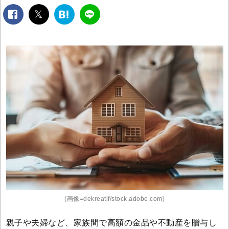
facebook
twitter
は
LINE
て
な
ブ
ッ
ク
マ
ー
ク
(画像=dekreatif/stock.adobe.com)
親子や夫婦など、家族間で高額の金品や不動産を贈与し