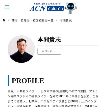
ACN
コ
ラ
ム
著者・監修者・校正校閲者一覧
本間貴志
本間貴志
フォロー
PROFILE
金融・不動産ライター。ビジネス書/実用書制作のプロ集団、アスラ
ン編集スタジオの社員ライターを経て2016年に事務所を設立。これ
までに著名人、起業家、エグゼクティブ層など800名以上のインタ
ビュー実績がある。保有資格は、賃貸不動産経営管理士、WEBライ