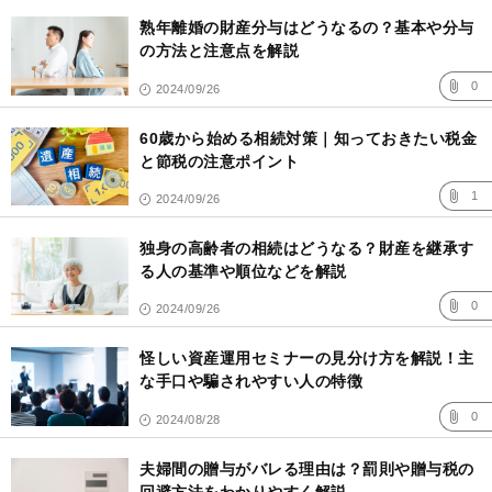
熟年離婚の財産分与はどうなるの？基本や分与
の方法と注意点を解説
0
2024/09/26
60歳から始める相続対策｜知っておきたい税金
と節税の注意ポイント
1
2024/09/26
独身の高齢者の相続はどうなる？財産を継承す
る人の基準や順位などを解説
0
2024/09/26
怪しい資産運用セミナーの見分け方を解説！主
な手口や騙されやすい人の特徴
0
2024/08/28
夫婦間の贈与がバレる理由は？罰則や贈与税の
回避方法をわかりやすく解説