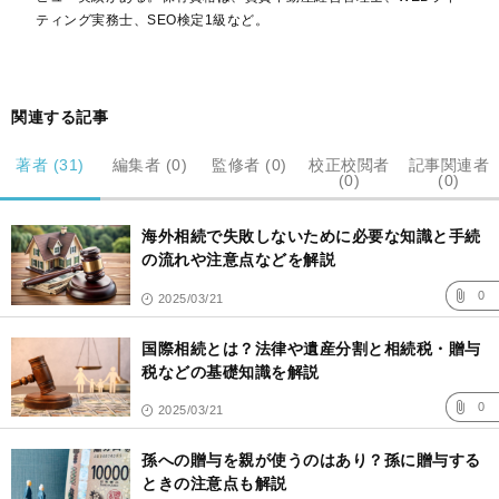
ティング実務士、SEO検定1級など。
関連する記事
著者 (31)
編集者 (0)
監修者 (0)
校正校閲者
記事関連者
(0)
(0)
記
事
海外相続で失敗しないために必要な知識と手続
一
覧
の流れや注意点などを解説
0
2025/03/21
国際相続とは？法律や遺産分割と相続税・贈与
税などの基礎知識を解説
0
2025/03/21
孫への贈与を親が使うのはあり？孫に贈与する
ときの注意点も解説