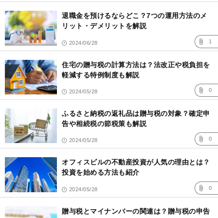
退職金を預けるならどこ？7つの運用方法のメ
リット・デメリットを解説
1
2024/06/28
住宅の贈与税の計算方法は？法改正や税負担を
軽減する特例制度も解説
0
2024/05/28
ふるさと納税の返礼品は贈与税の対象？確定申
告や相続税の節税策も解説
0
2024/05/28
オフィスビルの不動産投資が人気の理由とは？
投資を始める方法も紹介
0
2024/05/28
贈与税とマイナンバーの関連は？贈与税の申告