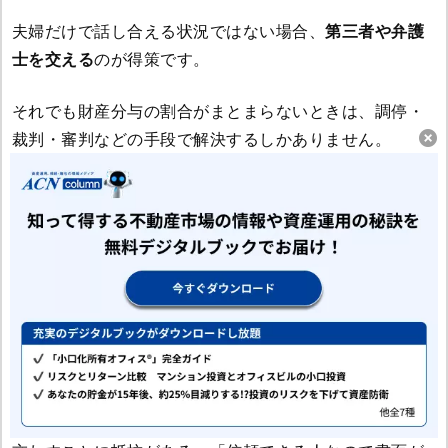
夫婦だけで話し合える状況ではない場合、
第三者や弁護
士を交える
のが得策です。
それでも財産分与の割合がまとまらないときは、調停・
裁判・審判などの手段で解決するしかありません。
4.合意した内容を書面にする
財産分与の話し合いで合意した内容は、法律的には必ず
しも書面しなくても構いません。
しかし、
約束を破られないようにするため、合意内容を
書面にすることをおすすめ
します。
熟年離婚の場合、結婚生活が長かっただけに、「書面を