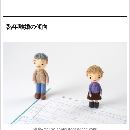
熟年離婚の傾向
(画像=manbo-photo/stock.adobe.com)