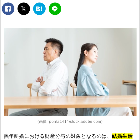
facebook
twitter
は
LINE
て
な
ブ
ッ
ク
マ
ー
ク
(画像=ponta1414/stock.adobe.com)
熟年離婚における財産分与の対象となるのは、
結婚生活