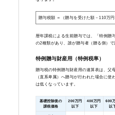
贈与税額 ＝（贈与を受けた額－110万円）
暦年課税による生前贈与では、「特例贈
の2種類があり、誰が贈与者（贈る側）
特例贈与財産用（特例税率）
贈与税の特例贈与財産用の速算表は、父母
（直系卑属）へ贈与が行われた場合に使
は低くなっています。
基礎控除後の
200万円
400万円
600
課税価格
以下
以下
以