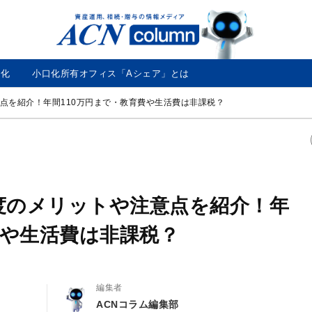
ACN
コ
ラ
ム
口化
小口化所有オフィス「Aシェア」とは
点を紹介！年間110万円まで・教育費や生活費は非課税？
度のメリットや注意点を紹介！年
費や生活費は非課税？
編集者
ACNコラム編集部