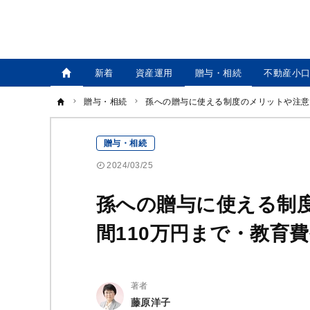
新着
資産運用
贈与・相続
不動産小
贈与・相続
孫への贈与に使える制度のメリットや注意
贈与・相続
2024/03/25
孫への贈与に使える制
間110万円まで・教育
著者
藤原洋子