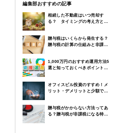
編集部おすすめの記事
相続した不動産はいつ売却す
る？ タイミングの考え方と節
税のポイント
贈与税はいくらから発生する？
贈与税の計算の仕組みと非課税
になる特例も紹介
1,000万円のおすすめ運用方法5
選と知っておくべきポイントや
制度のまとめ
オフィスビル投資のすすめ！メ
リット・デメリットと少額で始
める方法とは
贈与税がかからない方法ってあ
る？贈与税が非課税になる特例
の内容を徹底解説