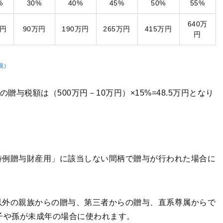
%
30%
40%
45%
50%
55%
640万
万円
90万円
190万円
265万円
415万円
円
税）
贈与税額は（500万円－10万円）×15%=48.5万円となり
特例贈与財産用」に該当しない間柄で贈与が行われた場合に
以外の親族からの贈与、第三者からの贈与、直系尊属からで
子や孫が未成年の場合に使われます。