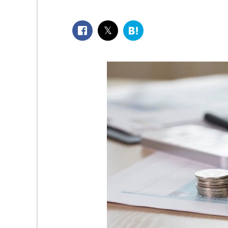
facebook
twitter
は
て
な
ブ
ッ
ク
マ
ー
ク