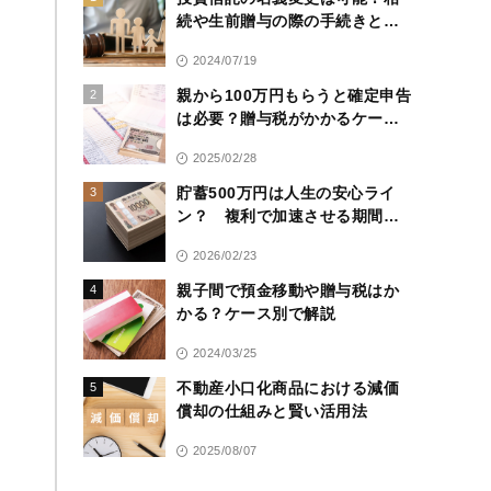
続や生前贈与の際の手続きと注
意点
2024/07/19
親から100万円もらうと確定申告
2
は必要？贈与税がかかるケース
と対策を解説
2025/02/28
貯蓄500万円は人生の安心ライ
3
ン？ 複利で加速させる期間別
ロードマップ
2026/02/23
親子間で預金移動や贈与税はか
4
かる？ケース別で解説
2024/03/25
不動産小口化商品における減価
5
償却の仕組みと賢い活用法
2025/08/07