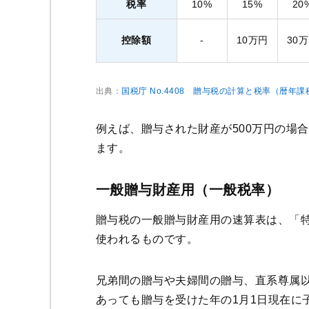
税率
10%
15%
20
控除額
-
10万円
30
出典：
国税庁 No.4408 贈与税の計算と税率（暦年課
例えば、贈与された財産が500万円の場合の
ます。
一般贈与財産用（一般税率）
贈与税の一般贈与財産用の速算表は、「
使われるものです。
兄弟間の贈与や夫婦間の贈与、直系尊属
あっても贈与を受けた年の1月1日現在に