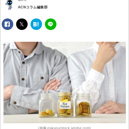
ACNコラム編集部
facebook
twitter
は
LINE
て
な
ブ
ッ
ク
マ
ー
ク
(画像=takasu/stock.adobe.com)