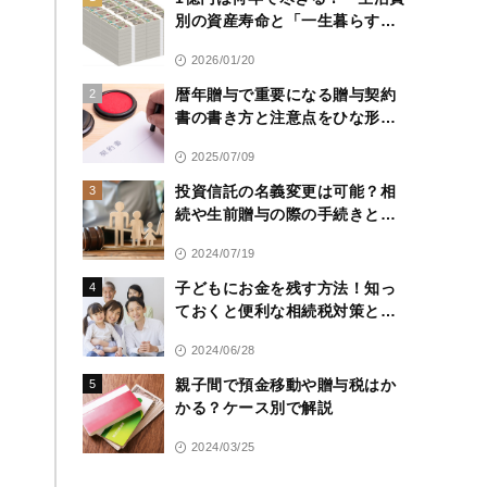
別の資産寿命と「一生暮らす」
ための運用戦略
2026/01/20
暦年贈与で重要になる贈与契約
2
書の書き方と注意点をひな形付
きで解説
2025/07/09
投資信託の名義変更は可能？相
3
続や生前贈与の際の手続きと注
意点
2024/07/19
子どもにお金を残す方法！知っ
4
ておくと便利な相続税対策と注
意点を解説
2024/06/28
親子間で預金移動や贈与税はか
5
かる？ケース別で解説
2024/03/25