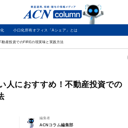
ACN
コ
ラ
ム
口化
小口化所有オフィス「Aシェア」とは
不動産投資でのFIREの現実味と実践方法
したい人におすすめ！不動産投資での
法
編集者
ACNコラム編集部