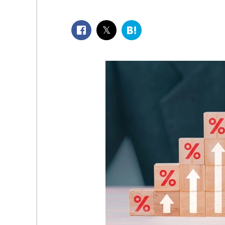
facebook
twitter
は
て
な
ブ
ッ
ク
マ
ー
ク