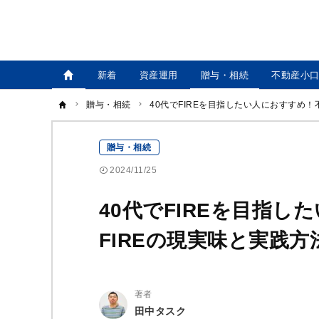
新着
資産運用
贈与・相続
不動産小
贈与・相続
40代でFIREを目指したい人におすすめ！
贈与・相続
2024/11/25
40代でFIREを目指
FIREの現実味と実践方
著者
田中タスク