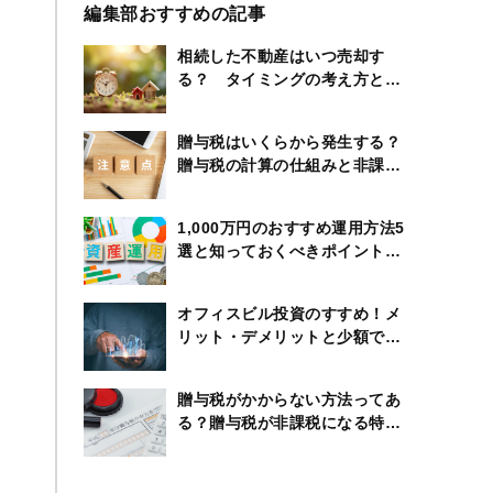
編集部おすすめの記事
相続した不動産はいつ売却す
る？ タイミングの考え方と節
税のポイント
贈与税はいくらから発生する？
贈与税の計算の仕組みと非課税
になる特例も紹介
1,000万円のおすすめ運用方法5
選と知っておくべきポイントや
制度のまとめ
オフィスビル投資のすすめ！メ
リット・デメリットと少額で始
める方法とは
贈与税がかからない方法ってあ
る？贈与税が非課税になる特例
の内容を徹底解説