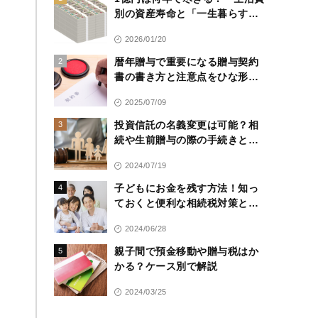
別の資産寿命と「一生暮らす」
ための運用戦略
2026/01/20
暦年贈与で重要になる贈与契約
2
書の書き方と注意点をひな形付
きで解説
2025/07/09
投資信託の名義変更は可能？相
3
続や生前贈与の際の手続きと注
意点
2024/07/19
子どもにお金を残す方法！知っ
4
ておくと便利な相続税対策と注
意点を解説
2024/06/28
親子間で預金移動や贈与税はか
5
かる？ケース別で解説
2024/03/25