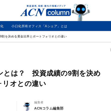
ACN
コ
ラ
ム
口化
小口化所有オフィス「Aシェア」とは
9割を決める黄金比率とポートフォリオとの違い
ンとは？ 投資成績の9割を決め
ォリオとの違い
編集者
ACNコラム編集部