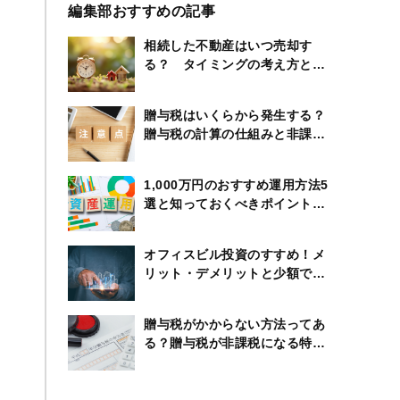
編集部おすすめの記事
相続した不動産はいつ売却す
る？ タイミングの考え方と節
税のポイント
贈与税はいくらから発生する？
贈与税の計算の仕組みと非課税
になる特例も紹介
1,000万円のおすすめ運用方法5
選と知っておくべきポイントや
制度のまとめ
オフィスビル投資のすすめ！メ
リット・デメリットと少額で始
める方法とは
贈与税がかからない方法ってあ
る？贈与税が非課税になる特例
の内容を徹底解説