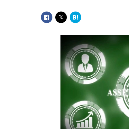
facebook
twitter
は
て
な
ブ
ッ
ク
マ
ー
ク