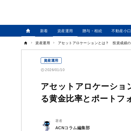
新着
資産運用
贈与・相続
不動産小
資産運用
アセットアロケーションとは？　投資成績の
資産運用
2026/01/10
アセットアロケーショ
る黄金比率とポートフ
著者
ACNコラム編集部