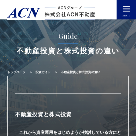
menu
Guide
経営者・法人のお客様
不動産投資と株式投資の違い
個人のお客様
トップページ
投資ガイド
不動産投資と株式投資の違い
arrow_right_alt
トップページ
arrow_right_alt
ACN不動産について
不動産投資と株式投資
arrow_right_alt
不動産投資ガイド
これから資産運用をはじめようか検討している方にと