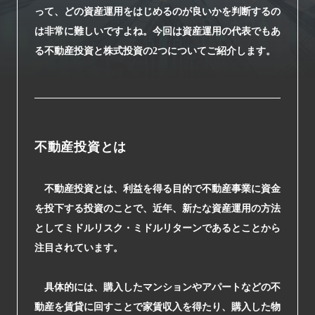
arrow_right_alt
サービス一覧
って、どの資産運用をはじめるのが良いかを判断するの
は非常に難しいですよね。今回は資産運用の代表でもあ
arrow_right_alt
最新情報
る不動産投資と株式投資の2つについてご紹介します。
arrow_right_alt
会社情報
arrow_right_alt
採用情報
不動産投資とは
arrow_right_alt
お問い合わせ
不動産投資とは、利益を得る目的で不動産事業に資金
を投下する投資のことで、近年、新たな資産運用の方法
プライバシーポリシー
としてミドルリスク・ミドルリターンであるとことから
注目されています。
勧誘方針
具体的には、購入したマンションやアパートなどの不
動産を賃貸に回すことで家賃収入を得たり、購入した物