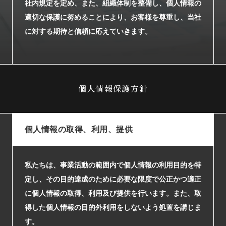
社内規定を定め、また、組織体制を整備し、個人情報の
arrow_right_alt
サービス一覧
適切な保護に努めることにより、お客様を尊重し、当社
に対する期待と信頼に応えていきます。
arrow_right_alt
最新情報
arrow_right_alt
会社情報
個人情報保護方針
arrow_right_alt
採用情報
arrow_right_alt
お問い合わせ
個人情報の取得、利用、提供
プライバシーポリシー
私たちは、事業活動の範囲内で個人情報の利用目的を特
勧誘方針
定し、その目的達成のために必要な限度で公正かつ適正
に個人情報の取得、利用及び提供を行います。また、取
得した個人情報の目的外利用をしないよう処置を講じま
す。