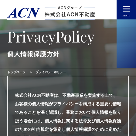
menu
PrivacyPolicy
経営者・法人のお客様
個人情報保護方針
個人のお客様
トップページ
プライバシーポリシー
arrow_right_alt
トップページ
株式会社ACN不動産は、不動産事業を実施する上で、
お客様の個人情報がプライバシーを構成する重要な情報
arrow_right_alt
ACN不動産について
であることを深く認識し、業務において個人情報を取り
扱う場合には、個人情報に関する法令及び個人情報保護
arrow_right_alt
不動産投資ガイド
のための社内規定を策定し個人情報保護のために定めた