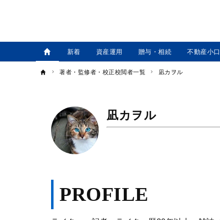
新着
資産運用
贈与・相続
不動産小
著者・監修者・校正校閲者一覧
凪カヲル
凪カヲル
PROFILE