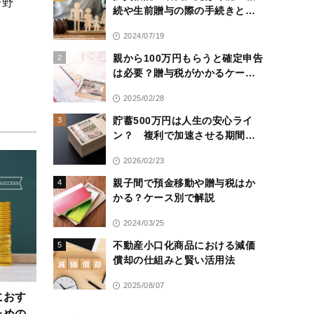
分野
続や生前贈与の際の手続きと注
意点
2024/07/19
親から100万円もらうと確定申告
2
は必要？贈与税がかかるケース
と対策を解説
2025/02/28
貯蓄500万円は人生の安心ライ
3
ン？ 複利で加速させる期間別
ロードマップ
2026/02/23
親子間で預金移動や贈与税はか
4
かる？ケース別で解説
2024/03/25
不動産小口化商品における減価
5
償却の仕組みと賢い活用法
2025/08/07
におす
ための