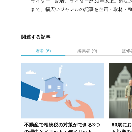
ライター、記者。ライター歴30年以上。雑誌
まで、幅広いジャンルの記事を企画・取材・
関連する記事
著者 (6)
編集者 (0)
監修者
記
事
一
覧
不動産で相続税の対策ができる3つ
60歳に
の理由とメリット・デメリット、
ト証券を