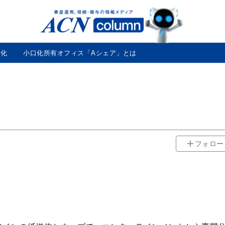
ACN
コ
ラ
ム
口化
小口化所有オフィス「Aシェア」とは
フォロー