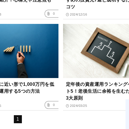
コツ
0
3
2024/12/16
に近い形で1,000万円を低
定年後の資産運用ランキング
運用する5つの方法
ト5！老後生活に余裕を生む
3大原則
0
5
2024/03/25
1