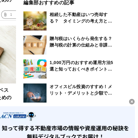
編集部おすすめの記事
相続した不動産はいつ売却す
1
る？ タイミングの考え方と節
税のポイント
贈与税はいくらから発生する？
贈与税の計算の仕組みと非課税
になる特例も紹介
1,000万円のおすすめ運用方法5
選と知っておくべきポイントや
制度のまとめ
オフィスビル投資のすすめ！メ
ベス
リット・デメリットと少額で始
ための
める方法とは
贈与税がかからない方法ってあ
0
る？贈与税が非課税になる特例
の内容を徹底解説