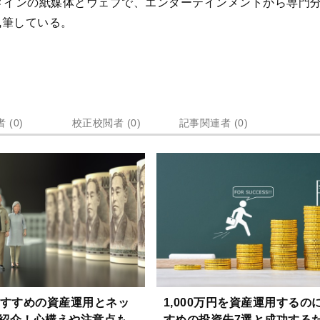
メインの紙媒体とウェブで、エンターテインメントから専門
執筆している。
 (0)
校正校閲者 (0)
記事関連者 (0)
おすすめの資産運用とネッ
1,000万円を資産運用するの
紹介！心構えや注意点も
すめの投資先7選と成功する