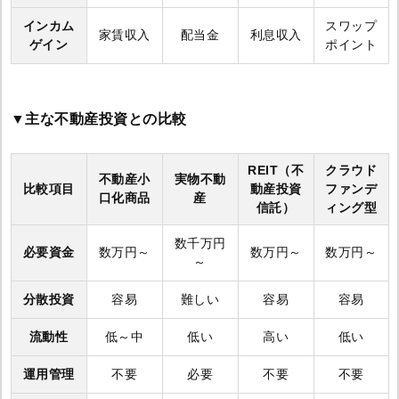
インカム
スワップ
家賃収入
配当金
利息収入
ゲイン
ポイント
▼主な不動産投資との比較
REIT（不
クラウド
不動産小
実物不動
比較項目
動産投資
ファンデ
口化商品
産
信託）
ィング型
数千万円
必要資金
数万円～
数万円～
数万円～
～
分散投資
容易
難しい
容易
容易
流動性
低～中
低い
高い
低い
運用管理
不要
必要
不要
不要