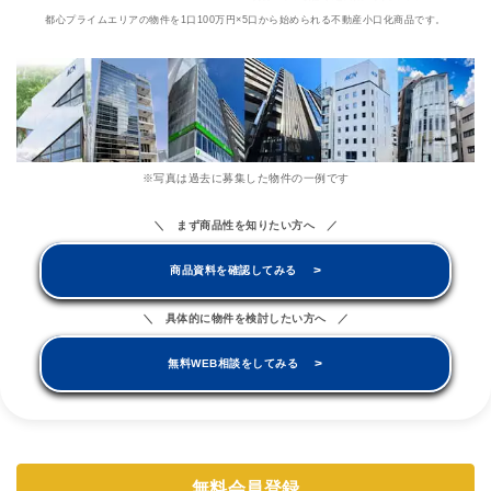
都心プライムエリアの物件を1口100万円×5口から始められる不動産小口化商品です。
※写真は過去に募集した物件の一例です
＼ まず商品性を知りたい方へ ／
>
商品資料を確認してみる
＼ 具体的に物件を検討したい方へ ／
>
無料WEB相談をしてみる
無料会員登録