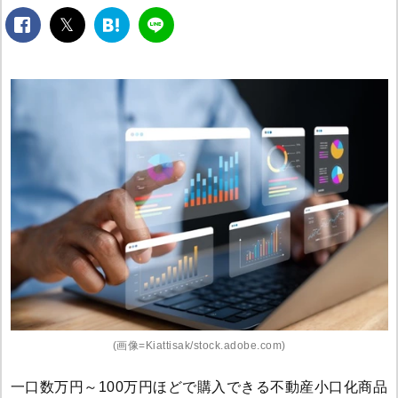
facebook
twitter
は
LINE
て
な
ブ
ッ
ク
マ
ー
ク
(画像=Kiattisak/stock.adobe.com)
一口数万円～100万円ほどで購入できる不動産小口化商品