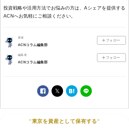
投資戦略や活用方法でお悩みの方は、Aシェアを提供する
ACNへお気軽にご相談ください。
著者
フォロー
ACNコラム編集部
編集者
フォロー
ACNコラム編集部
facebook
twitter
は
LINE
て
な
ブ
ッ
"東京を資産として保有する"
ク
マ