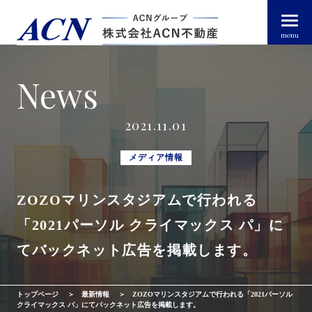
menu
News
経営者・法人のお客様
2021.11.01
個人のお客様
メディア情報
ZOZOマリンスタジアムで行われる
arrow_right_alt
トップページ
「2021パーソル クライマックス パ」に
arrow_right_alt
ACN不動産について
てバックネット広告を掲載します。
arrow_right_alt
不動産投資ガイド
トップページ
最新情報
ZOZOマリンスタジアムで行われる「2021パーソル
クライマックス パ」にてバックネット広告を掲載します。