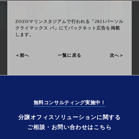
arrow_right_alt
サービス一覧
arrow_right_alt
最新情報
ZOZOマリンスタジアムで行われる「2021パーソル
クライマックス パ」にてバックネット広告を掲載
します。
arrow_right_alt
会社情報
前へ
一覧に戻る
次へ
arrow_right_alt
採用情報
arrow_right_alt
お問い合わせ
プライバシーポリシー
無料コンサルティング実施中！
勧誘方針
分譲オフィスソリューションに関する
ご相談・お問い合わせはこちら