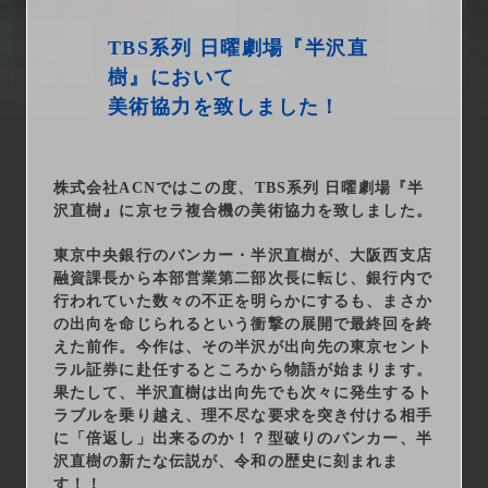
arrow_right_alt
サービス一覧
TBS系列 日曜劇場『半沢直
arrow_right_alt
最新情報
樹』において
美術協力を致しました！
arrow_right_alt
会社情報
株式会社ACNではこの度、TBS系列 日曜劇場『半
arrow_right_alt
採用情報
沢直樹』に京セラ複合機の美術協力を致しました。
東京中央銀行のバンカー・半沢直樹が、大阪西支店
arrow_right_alt
お問い合わせ
融資課長から本部営業第二部次長に転じ、銀行内で
行われていた数々の不正を明らかにするも、まさか
の出向を命じられるという衝撃の展開で最終回を終
プライバシーポリシー
えた前作。今作は、その半沢が出向先の東京セント
ラル証券に赴任するところから物語が始まります。
勧誘方針
果たして、半沢直樹は出向先でも次々に発生するト
ラブルを乗り越え、理不尽な要求を突き付ける相手
に「倍返し」出来るのか！？型破りのバンカー、半
沢直樹の新たな伝説が、令和の歴史に刻まれま
す！！