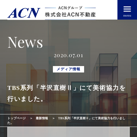
menu
News
経営者・法人のお客様
2020.07.01
個人のお客様
メディア情報
TBS系列「半沢直樹Ⅱ」にて美術協力を
arrow_right_alt
トップページ
行いました。
arrow_right_alt
ACN不動産について
トップページ
最新情報
TBS系列「半沢直樹Ⅱ」にて美術協力を行いまし
arrow_right_alt
不動産投資ガイド
た。