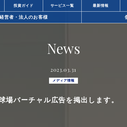
投資ガイド
サービス一覧
最新情報
経営者・法人のお客様
arrow_right_alt
News
arrow_right_alt
資と株式投資の違い
不動産投資と
arrow_right_alt
ィスビル投資の強み
都心オフィス
2023.03.31
小口化商品の
arrow_right_alt
での不動産の活用方法
メディア情報
所得税対策
arrow_right_alt
にて球場バーチャル広告を掲出します。
策