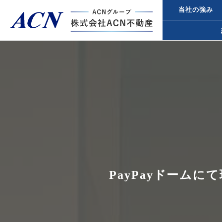
当社の強み
経営者・法人のお客様
不動産投
個人のお客様
都心オフ
事業承継
トップページ
ACN不動産について
PayPayドーム
所得税対
不動産投資ガイド