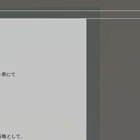
arrow_right_alt
arrow_right_alt
arrow_right_alt
！
arrow_right_alt
arrow_right_alt
ヶ所にて
基地として、