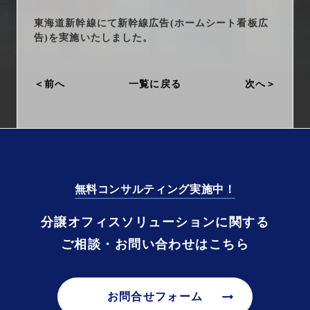
arrow_right_alt
サービス一覧
東海道新幹線にて新幹線広告(ホームシート看板広
告)を実施いたしました。
arrow_right_alt
最新情報
前へ
一覧に戻る
次へ
arrow_right_alt
会社情報
arrow_right_alt
採用情報
arrow_right_alt
お問い合わせ
無料コンサルティング実施中！
プライバシーポリシー
分譲オフィスソリューションに関する
ご相談・お問い合わせはこちら
勧誘方針
arrow_right_alt
お問合せフォーム