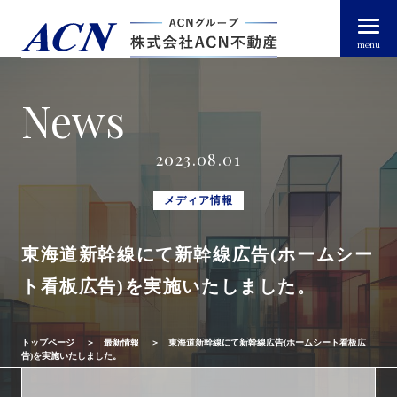
menu
News
経営者・法人のお客様
2023.08.01
個人のお客様
メディア情報
東海道新幹線にて新幹線広告(ホームシー
arrow_right_alt
トップページ
ト看板広告)を実施いたしました。
arrow_right_alt
ACN不動産について
トップページ
最新情報
東海道新幹線にて新幹線広告(ホームシート看板広
arrow_right_alt
不動産投資ガイド
告)を実施いたしました。