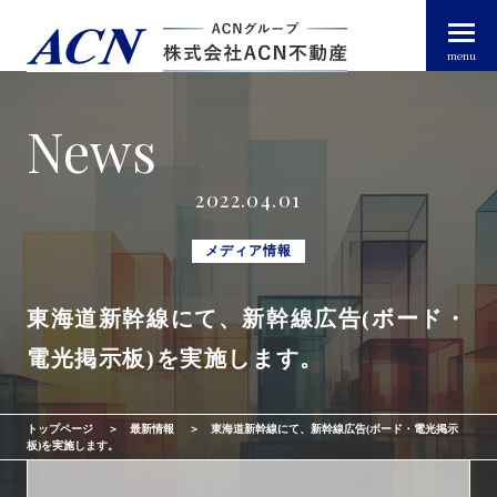
menu
News
経営者・法人のお客様
2022.04.01
個人のお客様
メディア情報
東海道新幹線にて、新幹線広告(ボード・
arrow_right_alt
トップページ
電光掲示板)を実施します。
arrow_right_alt
ACN不動産について
トップページ
最新情報
東海道新幹線にて、新幹線広告(ボード・電光掲示
arrow_right_alt
不動産投資ガイド
板)を実施します。