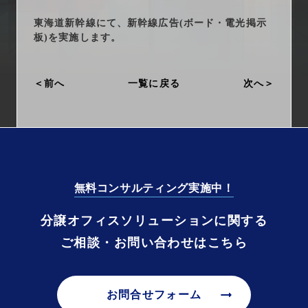
arrow_right_alt
サービス一覧
東海道新幹線にて、新幹線広告(ボード・電光掲示
板)を実施します。
arrow_right_alt
最新情報
前へ
一覧に戻る
次へ
arrow_right_alt
会社情報
arrow_right_alt
採用情報
arrow_right_alt
お問い合わせ
無料コンサルティング実施中！
プライバシーポリシー
分譲オフィスソリューションに関する
ご相談・お問い合わせはこちら
勧誘方針
arrow_right_alt
お問合せフォーム