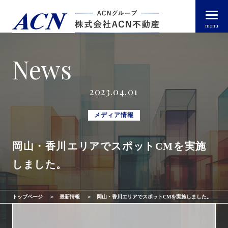
menu
News
経営者・法人のお客様
2023.04.01
個人のお客様
メディア情報
岡山・香川エリアでスポットCMを実施
arrow_right_alt
トップページ
しました。
arrow_right_alt
ACN不動産について
トップページ
最新情報
岡山・香川エリアでスポットCMを実施しました。
arrow_right_alt
不動産投資ガイド