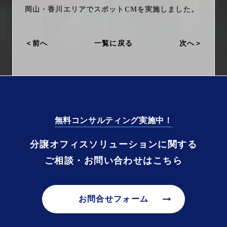
arrow_right_alt
サービス一覧
岡山・香川エリアでスポットCMを実施しました。
arrow_right_alt
最新情報
前へ
一覧に戻る
次へ
arrow_right_alt
会社情報
arrow_right_alt
採用情報
無料コンサルティング実施中！
arrow_right_alt
お問い合わせ
分譲オフィスソリューションに関する
ご相談・お問い合わせはこちら
プライバシーポリシー
勧誘方針
arrow_right_alt
お問合せフォーム