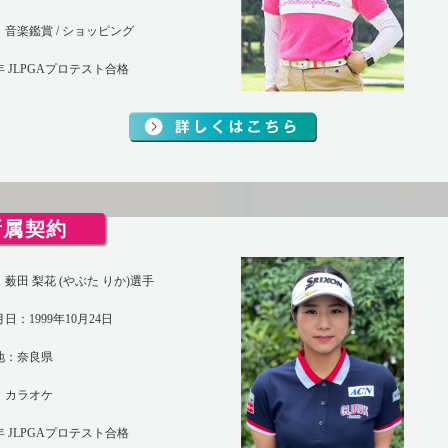
音楽鑑賞 / ショッピング
2年 JLPGAプロテスト合格
所属契約
薮田 梨花 (やぶた りか)選手
日：1999年10月24日
地：奈良県
：カラオケ
1年 JLPGAプロテスト合格