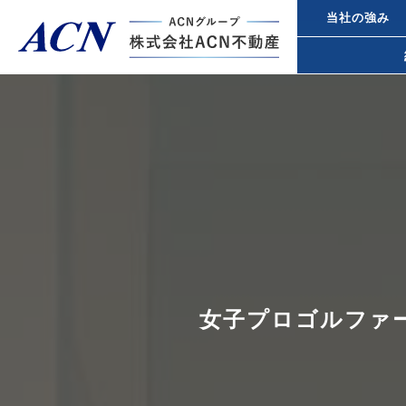
当社の強み
経営者・法人のお客様
不動産投
個人のお客様
都心オフ
事業承継
トップページ
ACN不動産について
女子プロゴルファ
所得税対
不動産投資ガイド