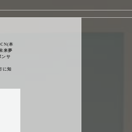
arrow_right_alt
arrow_right_alt
arrow_right_alt
CN(本
未来夢
arrow_right_alt
ポンサ
方に知
arrow_right_alt