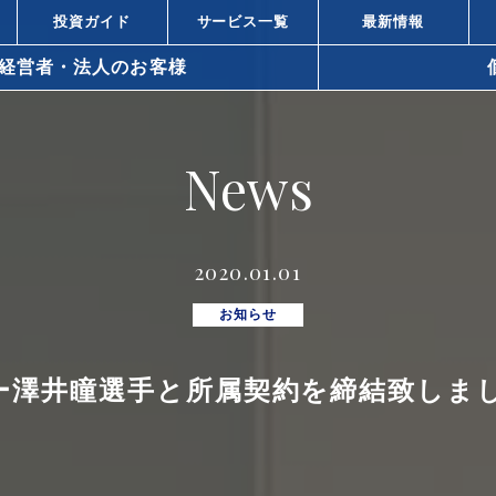
投資ガイド
サービス一覧
最新情報
経営者・法人のお客様
arrow_right_alt
News
arrow_right_alt
資と株式投資の違い
不動産投資と
arrow_right_alt
ィスビル投資の強み
都心オフィス
2020.01.01
小口化商品の
arrow_right_alt
での不動産の活用方法
お知らせ
所得税対策
arrow_right_alt
ー澤井瞳選手と所属契約を締結致しま
策