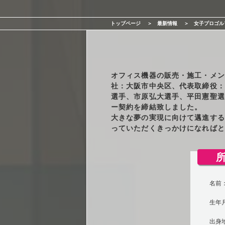
サービス一覧
トップページ
最新情報
女子プロゴル
最新情報
会社情報
オフィス機器の販売・施工・メン
社：大阪市中央区、代表取締役：
採用情報
選手、市原弘大選手、平田憲聖選
ー契約を締結致しました。
大きな夢の実現に向けて邁進する
お問い合わせ
っていただくきっかけになればと
名前：
生年月
出身