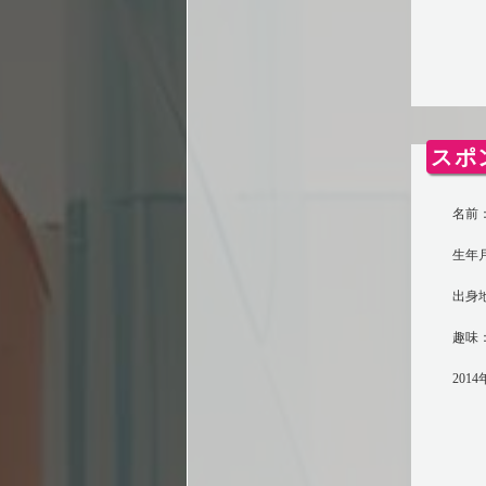
スポ
名前：
生年月
出身
趣味：
201