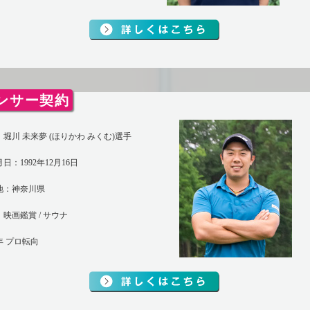
ンサー契約
堀川 未来夢 (ほりかわ みくむ)選手
日：1992年12月16日
地：神奈川県
映画鑑賞 / サウナ
4年 プロ転向