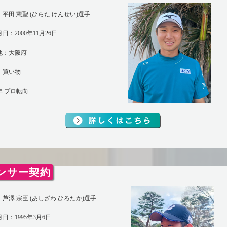
平田 憲聖 (ひらた けんせい)選手
日：2000年11月26日
地：大阪府
：買い物
1年 プロ転向
ンサー契約
芦澤 宗臣 (あしざわ ひろたか)選手
日：1995年3月6日