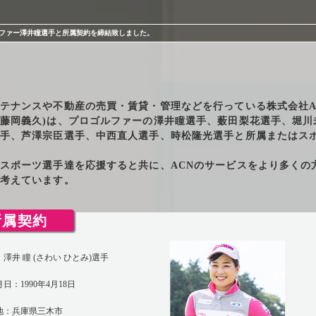
ファー澤井瞳選手と所属契約を締結致しました。
テナンスや不動産の売買・賃貸・管理などを行っている株式会社A
藤岡義久)は、プロゴルファーの澤井瞳選手、薮田梨花選手、堀川
手、芦澤宗臣選手、中西直人選手、時松隆光選手と所属またはス
スポーツ選手達を応援すると共に、ACNのサービスをより多くの
考えています。
所属契約
プライバシーポリシー
勧誘方針
澤井 瞳 (さわい ひとみ)選手
日：1990年4月18日
地：兵庫県三木市