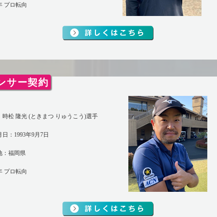
0年 プロ転向
ンサー契約
時松 隆光 (ときまつ りゅうこう)選手
日：1993年9月7日
地：福岡県
2年 プロ転向