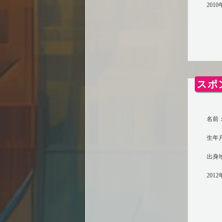
201
スポ
名前：
生年月
出身
201