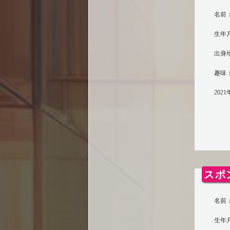
名前：
生年月
出身
趣味
202
スポ
名前：
生年月