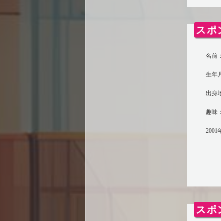
スポ
名前：
生年月
出身
趣味
200
スポ