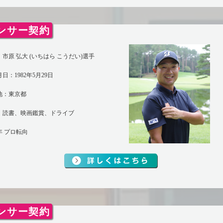
ンサー契約
市原 弘大 (いちはら こうだい)選手
日：1982年5月29日
地：東京都
：読書、映画鑑賞、ドライブ
1年 プロ転向
ンサー契約