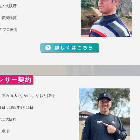
地：大阪府
：音楽鑑賞
6年 プロ転向
ンサー契約
中西 直人 (なかにし なおと)選手
日：1988年8月11日
地：大阪府
：卓球