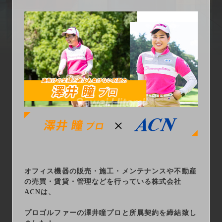
arrow_right_alt
サービス一覧
arrow_right_alt
最新情報
arrow_right_alt
会社情報
arrow_right_alt
採用情報
arrow_right_alt
お問い合わせ
プライバシーポリシー
オフィス機器の販売・施工・メンテナンスや不動産
勧誘方針
の売買・賃貸・管理などを行っている株式会社
ACNは、
プロゴルファーの澤井瞳プロと所属契約を締結致し