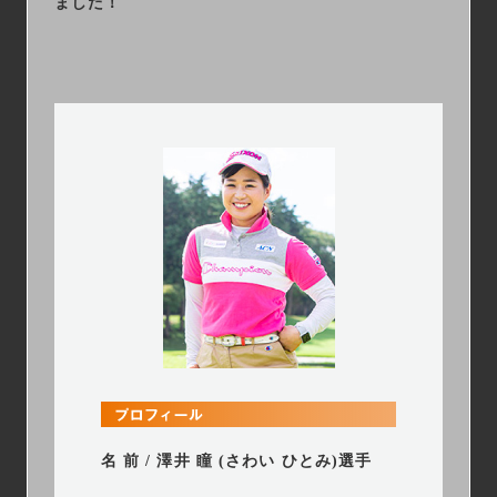
ました！
名 前 / 澤井 瞳 (さわい ひとみ)選手