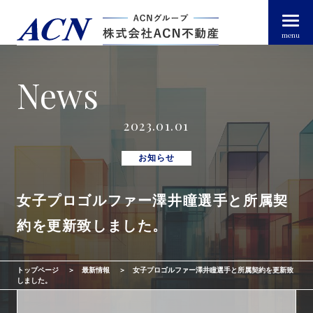
menu
News
経営者・法人のお客様
2023.01.01
個人のお客様
お知らせ
女子プロゴルファー澤井瞳選手と所属契
arrow_right_alt
トップページ
約を更新致しました。
arrow_right_alt
ACN不動産について
トップページ
最新情報
女子プロゴルファー澤井瞳選手と所属契約を更新致
arrow_right_alt
不動産投資ガイド
しました。