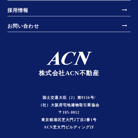
arrow_right_alt
採用情報
arrow_right_alt
お問い合わせ
株式会社ACN不動産
国土交通大臣（2）第9156号/
（社）大阪府宅地建物取引業協会
〒105-0012
東京都港区芝大門2丁目2番1号
ACN芝大門ビルディング2F