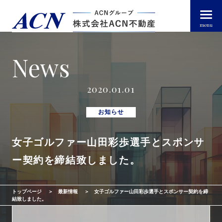
menu
News
経営者・法人のお客様
2020.01.01
個人のお客様
お知らせ
女子ゴルファー山田彩歩選手とスポンサ
arrow_right_alt
トップページ
ー契約を締結致しました。
arrow_right_alt
ACN不動産について
トップページ
最新情報
女子ゴルファー山田彩歩選手とスポンサー契約を締
arrow_right_alt
不動産投資ガイド
結致しました。