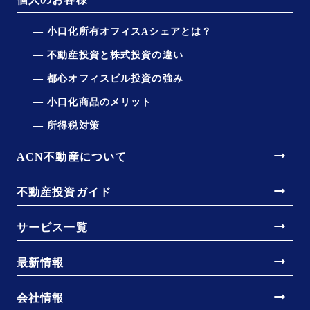
小口化所有オフィスAシェアとは？
不動産投資と株式投資の違い
都心オフィスビル投資の強み
小口化商品のメリット
所得税対策
arrow_right_alt
ACN不動産について
arrow_right_alt
不動産投資ガイド
arrow_right_alt
サービス一覧
arrow_right_alt
最新情報
arrow_right_alt
会社情報