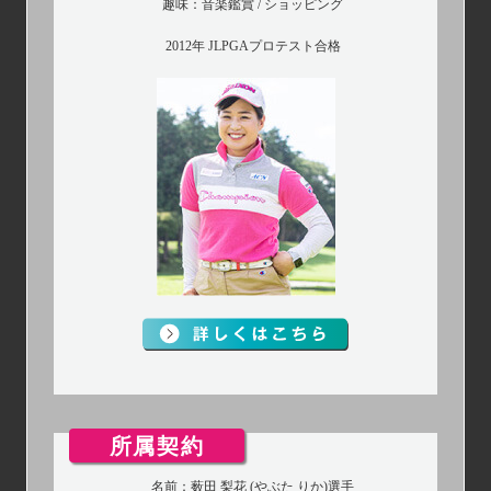
趣味：音楽鑑賞 / ショッピング
2012年 JLPGAプロテスト合格
所属契約
名前：薮田 梨花 (やぶた りか)選手