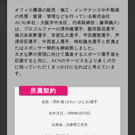
arrow_right_alt
サービス一覧
オフィス機器の販売・施工・メンテナンスや不動産
の売買・賃貸・管理などを行っている株式会社
arrow_right_alt
最新情報
ACN(本社：大阪市中央区、代表取締役：藤岡義久)
は、プロゴルファーの澤井瞳選手、薮田梨花選手、
堀川未来夢選手、市原弘大選手、平田憲聖選手、芦
arrow_right_alt
会社情報
澤宗臣選手、中西直人選手、時松隆光選手と所属ま
たはスポンサー契約を締結致しました。
arrow_right_alt
大きな夢の実現に向けて邁進するスポーツ選手達を
採用情報
応援すると共に、ACNのサービスをより多くの方
に知っていただくきっかけになればと考えていま
arrow_right_alt
お問い合わせ
す。
所属契約
プライバシーポリシー
名前：澤井 瞳 (さわい ひとみ)選手
勧誘方針
生年月日：1990年4月18日
出身地：兵庫県三木市