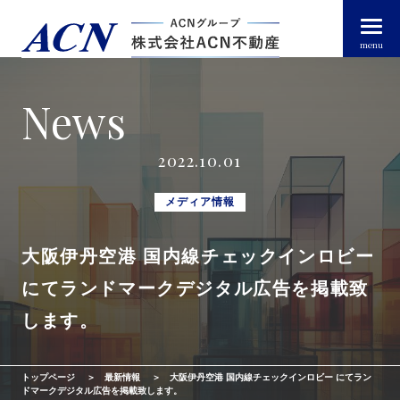
menu
News
経営者・法人のお客様
2022.10.01
個人のお客様
メディア情報
大阪伊丹空港 国内線チェックインロビー
arrow_right_alt
トップページ
にてランドマークデジタル広告を掲載致
arrow_right_alt
ACN不動産について
します。
arrow_right_alt
不動産投資ガイド
トップページ
最新情報
大阪伊丹空港 国内線チェックインロビー にてラン
ドマークデジタル広告を掲載致します。