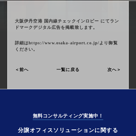
arrow_right_alt
サービス一覧
arrow_right_alt
最新情報
大阪伊丹空港 国内線チェックインロビー にてラン
ドマークデジタル広告を掲載致します。
arrow_right_alt
会社情報
詳細は
https://www.osaka-airport.co.jp/
より御覧
ください。
arrow_right_alt
採用情報
前へ
一覧に戻る
次へ
arrow_right_alt
お問い合わせ
プライバシーポリシー
勧誘方針
無料コンサルティング実施中！
分譲オフィスソリューションに関する