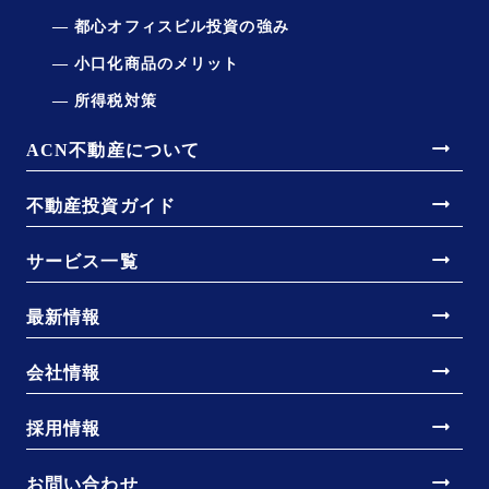
都心オフィスビル投資の強み
小口化商品のメリット
所得税対策
arrow_right_alt
ACN不動産について
arrow_right_alt
不動産投資ガイド
arrow_right_alt
サービス一覧
arrow_right_alt
最新情報
arrow_right_alt
会社情報
arrow_right_alt
採用情報
arrow_right_alt
お問い合わせ