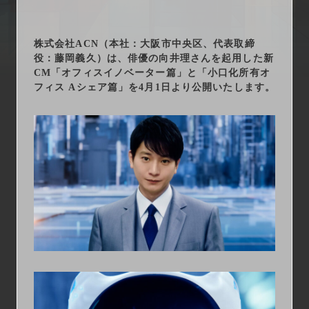
arrow_right_alt
サービス一覧
株式会社ACN（本社：大阪市中央区、代表取締
arrow_right_alt
最新情報
役：藤岡義久）は、俳優の向井理さんを起用した新
CM「オフィスイノベーター篇」と「小口化所有オ
arrow_right_alt
会社情報
フィス Aシェア篇」を4月1日より公開いたします。
arrow_right_alt
採用情報
arrow_right_alt
お問い合わせ
プライバシーポリシー
勧誘方針