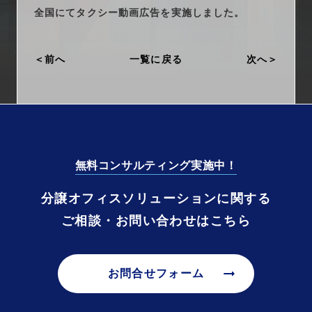
arrow_right_alt
サービス一覧
全国にてタクシー動画広告を実施しました。
arrow_right_alt
最新情報
前へ
一覧に戻る
次へ
arrow_right_alt
会社情報
arrow_right_alt
採用情報
無料コンサルティング実施中！
arrow_right_alt
お問い合わせ
分譲オフィスソリューションに関する
ご相談・お問い合わせはこちら
プライバシーポリシー
勧誘方針
arrow_right_alt
お問合せフォーム