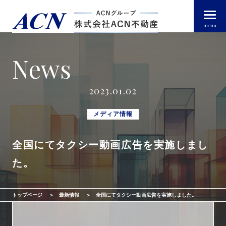
menu
News
経営者・法人のお客様
2023.01.02
個人のお客様
メディア情報
全国にてタクシー動画広告を実施しまし
arrow_right_alt
トップページ
た。
arrow_right_alt
ACN不動産について
トップページ
最新情報
全国にてタクシー動画広告を実施しました。
arrow_right_alt
不動産投資ガイド