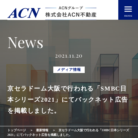
menu
News
経営者・法人のお客様
2021.11.20
個人のお客様
メディア情報
京セラドーム大阪で行われる「SMBC日
arrow_right_alt
トップページ
本シリーズ2021」にてバックネット広告
arrow_right_alt
ACN不動産について
を掲載しました。
arrow_right_alt
不動産投資ガイド
トップページ
最新情報
京セラドーム大阪で行われる「SMBC日本シリーズ
2021」にてバックネット広告を掲載しました。