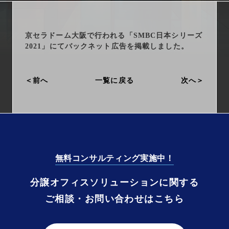
arrow_right_alt
サービス一覧
arrow_right_alt
最新情報
京セラドーム大阪で行われる「SMBC日本シリーズ
2021」にてバックネット広告を掲載しました。
arrow_right_alt
会社情報
前へ
一覧に戻る
次へ
arrow_right_alt
採用情報
arrow_right_alt
お問い合わせ
無料コンサルティング実施中！
プライバシーポリシー
分譲オフィスソリューションに関する
勧誘方針
ご相談・お問い合わせはこちら