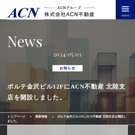
menu
News
経営者・法人のお客様
2024.05.01
個人のお客様
お知らせ
ポルテ金沢ビル12FにACN不動産 北陸支
arrow_right_alt
トップページ
店を開設しました。
arrow_right_alt
ACN不動産について
トップページ
最新情報
ポルテ金沢ビル12FにACN不動産 北陸支店を開設し
arrow_right_alt
不動産投資ガイド
ました。