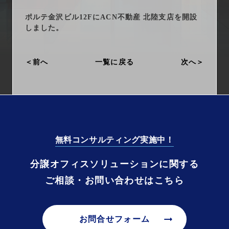
arrow_right_alt
サービス一覧
ポルテ金沢ビル12FにACN不動産 北陸支店を開設
しました。
arrow_right_alt
最新情報
前へ
一覧に戻る
次へ
arrow_right_alt
会社情報
arrow_right_alt
採用情報
arrow_right_alt
お問い合わせ
無料コンサルティング実施中！
プライバシーポリシー
分譲オフィスソリューションに関する
ご相談・お問い合わせはこちら
勧誘方針
arrow_right_alt
お問合せフォーム