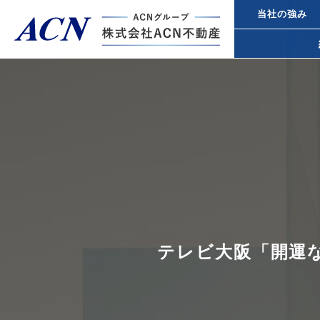
当社の強み
経営者・法人のお客様
不動産投
個人のお客様
都心オフ
事業承継
トップページ
ACN不動産について
テレビ大阪「開運
所得税対
不動産投資ガイド