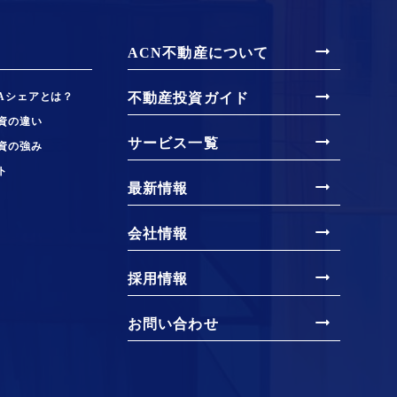
arrow_right_alt
ACN不動産について
arrow_right_alt
Aシェアとは？
不動産投資ガイド
資の違い
arrow_right_alt
サービス一覧
資の強み
ト
arrow_right_alt
最新情報
arrow_right_alt
会社情報
arrow_right_alt
採用情報
arrow_right_alt
お問い合わせ