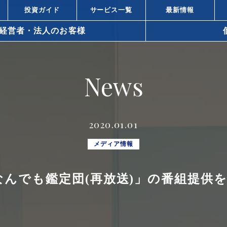
投資ガイド
サービス一覧
最新情報
経営者・法人のお客様
arrow_right_alt
News
arrow_right_alt
資と株式投資の違い
不動産投資と
arrow_right_alt
ィスビル投資の強み
都心オフィス
2020.01.01
小口化商品の
arrow_right_alt
での不動産の活用方法
メディア情報
所得税対策
arrow_right_alt
なんでも鑑定団(再放送)」の番組提供
策