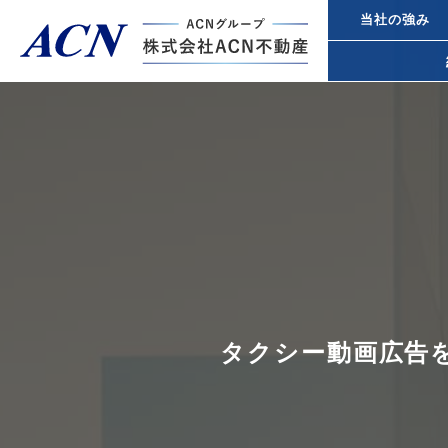
当社の強み
経営者・法人のお客様
不動産投
個人のお客様
都心オフ
事業承継
トップページ
ACN不動産について
タクシー動画広告
所得税対
不動産投資ガイド