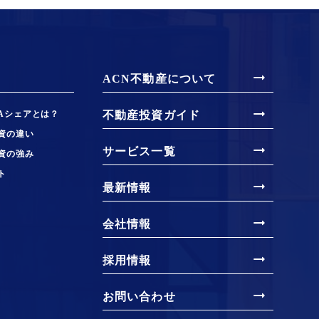
arrow_right_alt
ACN不動産について
arrow_right_alt
Aシェアとは？
不動産投資ガイド
資の違い
arrow_right_alt
サービス一覧
資の強み
ト
arrow_right_alt
最新情報
arrow_right_alt
会社情報
arrow_right_alt
採用情報
arrow_right_alt
お問い合わせ