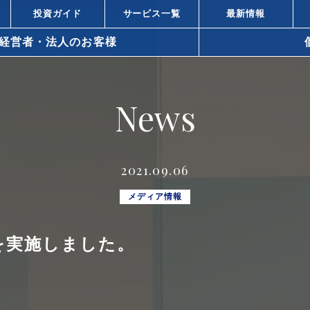
投資ガイド
サービス一覧
最新情報
経営者・法人のお客様
arrow_right_alt
News
arrow_right_alt
資と株式投資の違い
不動産投資と
arrow_right_alt
ィスビル投資の強み
都心オフィス
2021.09.06
小口化商品の
arrow_right_alt
での不動産の活用方法
メディア情報
所得税対策
arrow_right_alt
を実施しました。
策