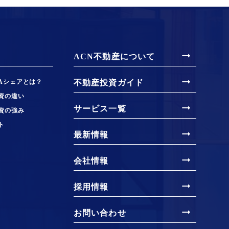
arrow_right_alt
ACN不動産について
arrow_right_alt
Aシェアとは？
不動産投資ガイド
資の違い
arrow_right_alt
サービス一覧
資の強み
ト
arrow_right_alt
最新情報
arrow_right_alt
会社情報
arrow_right_alt
採用情報
arrow_right_alt
お問い合わせ