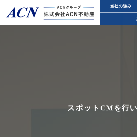
当社の強み
経営者・法人のお客様
不動産投
個人のお客様
都心オフ
事業承継
トップページ
ACN不動産について
スポットCMを行
所得税対
不動産投資ガイド