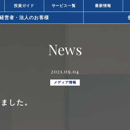
投資ガイド
サービス一覧
最新情報
経営者・法人のお客様
arrow_right_alt
News
arrow_right_alt
資と株式投資の違い
不動産投資と
arrow_right_alt
ィスビル投資の強み
都心オフィス
2021.09.04
小口化商品の
arrow_right_alt
での不動産の活用方法
メディア情報
所得税対策
arrow_right_alt
いました。
策