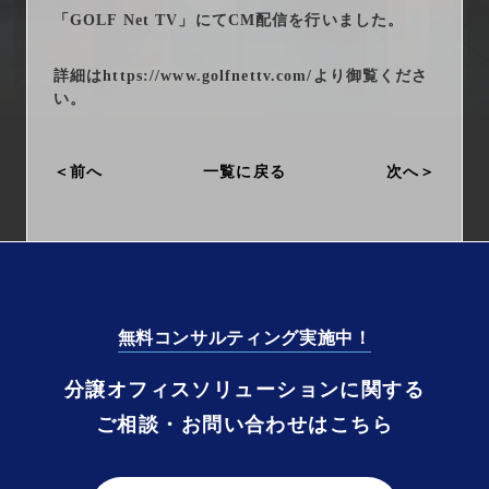
arrow_right_alt
サービス一覧
「GOLF Net TV」にてCM配信を行いました。
arrow_right_alt
最新情報
詳細は
https://www.golfnettv.com/
より御覧くださ
い。
arrow_right_alt
会社情報
前へ
一覧に戻る
次へ
arrow_right_alt
採用情報
arrow_right_alt
お問い合わせ
無料コンサルティング実施中！
プライバシーポリシー
分譲オフィスソリューションに関する
勧誘方針
ご相談・お問い合わせはこちら