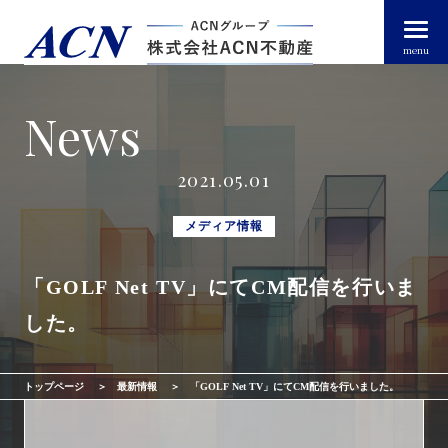
menu
News
経営者・法人のお客様
2021.05.01
個人のお客様
メディア情報
「GOLF Net TV」にてCM配信を行いま
arrow_right_alt
トップページ
した。
arrow_right_alt
ACN不動産について
トップページ
最新情報
「GOLF Net TV」にてCM配信を行いました。
arrow_right_alt
不動産投資ガイド