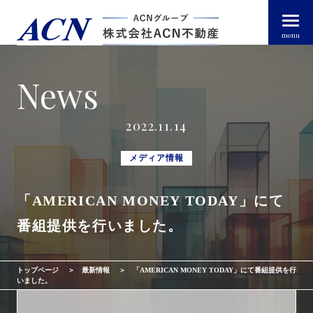
menu
News
経営者・法人のお客様
2022.11.14
個人のお客様
メディア情報
「AMERICAN MONEY TODAY」にて
arrow_right_alt
トップページ
番組提供を行いました。
arrow_right_alt
ACN不動産について
トップページ
最新情報
「AMERICAN MONEY TODAY」にて番組提供を行
arrow_right_alt
不動産投資ガイド
いました。