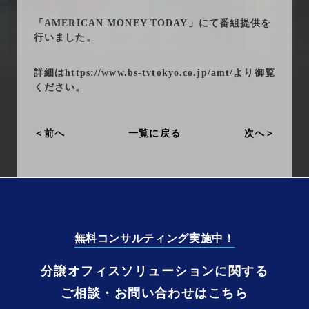
arrow_right_alt
サービス一覧
「AMERICAN MONEY TODAY」にて番組提供を
行いました。
arrow_right_alt
最新情報
詳細は
https://www.bs-tvtokyo.co.jp/amt/
より御覧
arrow_right_alt
会社情報
ください。
arrow_right_alt
採用情報
前へ
一覧に戻る
次へ
arrow_right_alt
お問い合わせ
プライバシーポリシー
無料コンサルティング実施中！
勧誘方針
分譲オフィスソリューションに関する
ご相談・お問い合わせはこちら