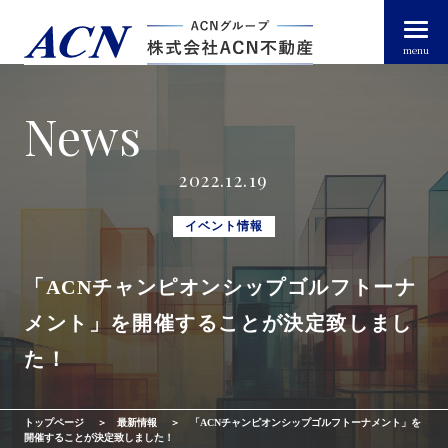
menu
News
経営者・法人のお客様
2022.12.19
個人のお客様
イベント情報
「ACNチャンピオンシップゴルフトーナ
arrow_right_alt
トップページ
メント」を開催することが決定致しまし
arrow_right_alt
ACN不動産について
た！
arrow_right_alt
不動産投資ガイド
トップページ
最新情報
「ACNチャンピオンシップゴルフトーナメント」を
開催することが決定致しました！