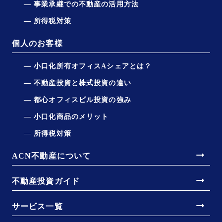
事業承継での不動産の活用方法
所得税対策
個人のお客様
小口化所有オフィスAシェアとは？
不動産投資と株式投資の違い
都心オフィスビル投資の強み
小口化商品のメリット
所得税対策
arrow_right_alt
ACN不動産について
arrow_right_alt
不動産投資ガイド
arrow_right_alt
サービス一覧