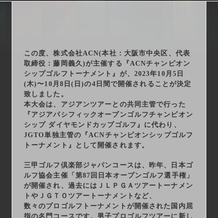
arrow_right_alt
サービス一覧
arrow_right_alt
最新情報
この度、株式会社ACN(本社：大阪市中央区、代表
arrow_right_alt
会社情報
取締役：藤岡義久)が主催する『ACNチャンピオン
シップゴルフトーナメント』が、2023年10月5日
(木)〜10月8日(日)の4日間で開催されることが決定
arrow_right_alt
採用情報
致しました。
本大会は、アジアンツアーとの共同主管で行った
『アジアパシフィックオープンゴルフチャンピオン
arrow_right_alt
お問い合わせ
シップ ダイヤモンドカップゴルフ』に代わり、
JGTO単独主管の『ACNチャンピオンシップゴルフ
トーナメント』として開催されます。
プライバシーポリシー
三甲ゴルフ倶楽部ジャパンコースは、昨年、日本ゴ
勧誘方針
ルフ協会主催「第87回日本オープンゴルフ選手権」
が開催され、過去にはＪＬＰＧＡツアートーナメン
トやＪＧＴＯツアートーナメントなど、
数々のプロゴルフトーナメントが開催された国内屈
指の名門コースです。男子プロゴルフツアーに新し