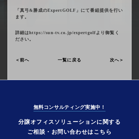
arrow_right_alt
サービス一覧
「真弓&勝成のExpertGOLF」にて番組提供を行い
ます。
arrow_right_alt
最新情報
詳細は
https://sun-tv.co.jp/expertgolf
より御覧く
arrow_right_alt
会社情報
ださい。
arrow_right_alt
採用情報
前へ
一覧に戻る
次へ
arrow_right_alt
お問い合わせ
プライバシーポリシー
無料コンサルティング実施中！
勧誘方針
分譲オフィスソリューションに関する
ご相談・お問い合わせはこちら