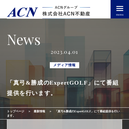
menu
News
経営者・法人のお客様
2023.04.01
個人のお客様
メディア情報
「真弓&勝成のExpertGOLF」にて番組
arrow_right_alt
トップページ
提供を行います。
arrow_right_alt
ACN不動産について
トップページ
最新情報
「真弓&勝成のExpertGOLF」にて番組提供を行い
arrow_right_alt
不動産投資ガイド
ます。