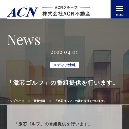
menu
News
経営者・法人のお客様
2022.04.01
個人のお客様
メディア情報
「激芯ゴルフ」の番組提供を行います。
arrow_right_alt
トップページ
arrow_right_alt
ACN不動産について
トップページ
最新情報
「激芯ゴルフ」の番組提供を行います。
arrow_right_alt
不動産投資ガイド
「激芯ゴルフ」の番組提供を行います。