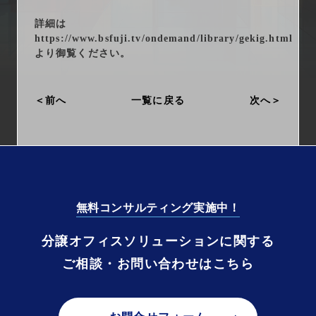
arrow_right_alt
サービス一覧
詳細は
https://www.bsfuji.tv/ondemand/library/gekig.html
arrow_right_alt
最新情報
より御覧ください。
arrow_right_alt
会社情報
前へ
一覧に戻る
次へ
arrow_right_alt
採用情報
arrow_right_alt
お問い合わせ
無料コンサルティング実施中！
プライバシーポリシー
分譲オフィスソリューションに関する
勧誘方針
ご相談・お問い合わせはこちら