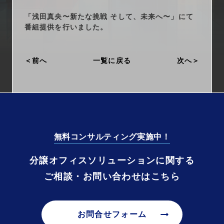
arrow_right_alt
サービス一覧
「浅田真央〜新たな挑戦 そして、未来へ〜」にて
番組提供を行いました。
arrow_right_alt
最新情報
前へ
一覧に戻る
次へ
arrow_right_alt
会社情報
arrow_right_alt
採用情報
arrow_right_alt
お問い合わせ
無料コンサルティング実施中！
プライバシーポリシー
分譲オフィスソリューションに関する
ご相談・お問い合わせはこちら
勧誘方針
arrow_right_alt
お問合せフォーム