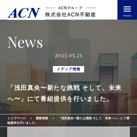
menu
News
経営者・法人のお客様
2023.05.21
個人のお客様
メディア情報
「浅田真央〜新たな挑戦 そして、未来
arrow_right_alt
トップページ
へ〜」にて番組提供を行いました。
arrow_right_alt
ACN不動産について
トップページ
最新情報
「浅田真央〜新たな挑戦 そして、未来へ〜」にて番
arrow_right_alt
不動産投資ガイド
組提供を行いました。