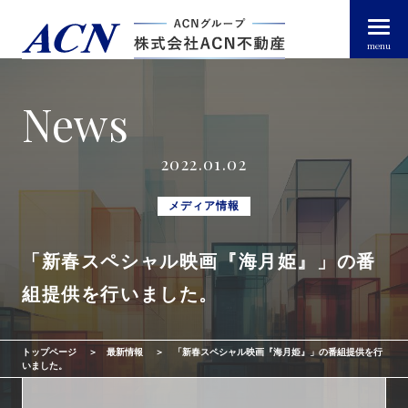
menu
News
経営者・法人のお客様
2022.01.02
個人のお客様
メディア情報
「新春スペシャル映画『海月姫』」の番
arrow_right_alt
トップページ
組提供を行いました。
arrow_right_alt
ACN不動産について
トップページ
最新情報
「新春スペシャル映画『海月姫』」の番組提供を行
arrow_right_alt
不動産投資ガイド
いました。