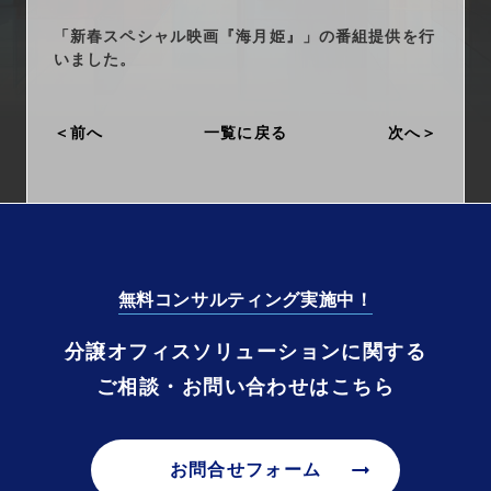
arrow_right_alt
サービス一覧
「新春スペシャル映画『海月姫』」の番組提供を行
いました。
arrow_right_alt
最新情報
前へ
一覧に戻る
次へ
arrow_right_alt
会社情報
arrow_right_alt
採用情報
arrow_right_alt
お問い合わせ
無料コンサルティング実施中！
プライバシーポリシー
分譲オフィスソリューションに関する
ご相談・お問い合わせはこちら
勧誘方針
arrow_right_alt
お問合せフォーム