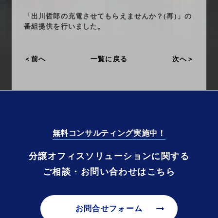
arrow_right_alt
サービス一覧
「出川哲郎の充電させてもらえませんか？(再)」の
番組提供を行いました。
arrow_right_alt
最新情報
前へ
一覧に戻る
次へ
arrow_right_alt
会社情報
arrow_right_alt
採用情報
arrow_right_alt
お問い合わせ
無料コンサルティング実施中！
プライバシーポリシー
分譲オフィスソリューションに関する
ご相談・お問い合わせはこちら
勧誘方針
arrow_right_alt
お問合せフォーム