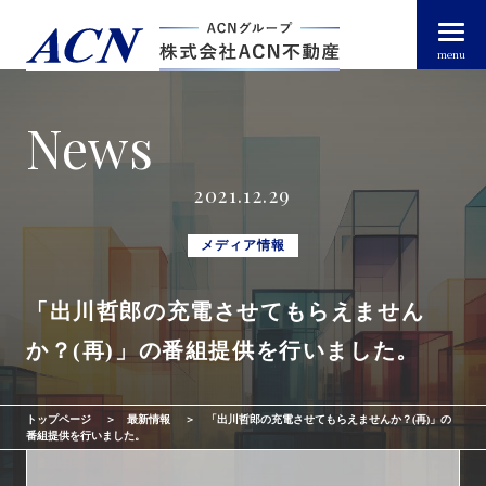
menu
News
経営者・法人のお客様
2021.12.29
個人のお客様
メディア情報
「出川哲郎の充電させてもらえません
arrow_right_alt
トップページ
か？(再)」の番組提供を行いました。
arrow_right_alt
ACN不動産について
トップページ
最新情報
「出川哲郎の充電させてもらえませんか？(再)」の
arrow_right_alt
不動産投資ガイド
番組提供を行いました。