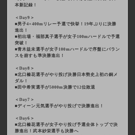
本新記録！
＜Day9＞
■男子4×400mリレー予選で快挙！19年ぶりに決勝
進出！
■初出場・福部真子選手が女子100mハードルで予選
突破！
■青木益未選手が女子100mハードルで序盤にバラン
スを崩すも準決勝進出！
＜Day8＞
■北口榛花選手がやり投げ決勝日本勢史上初の銅メ
ダル！
■田中希実選手が5000m決勝で12位敗退
＜Day7＞
■ディーン元気選手がやり投げで決勝進出！
＜Day6＞
■北口榛花選手が女子やり投げ予選全体トップで決
勝進出！武本紗栄選手も決勝へ