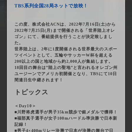
arrow_right_alt
サービス一覧
TBS系列全国28局ネットで放映！
arrow_right_alt
最新情報
この度、株式会社ACNは、2022年7月16日(土)から
2022年7月25日(月)まで開催される「世界陸上オレ
arrow_right_alt
ゴン」にて、番組提供を行うことが決定致しまし
会社情報
た。
世界陸上は、2年に1度開催される世界最大のスポー
arrow_right_alt
採用情報
ツイベントとして、五輪やサッカーW杯を超える
200以上の国と地域から約2,000人が集結します。
18回目の舞台は”陸上の聖地”と言われるオレゴン州
arrow_right_alt
お問い合わせ
ユージーンでアメリカ初開催となり、TBSにて10日
間連日生中継されます！
トピックス
プライバシーポリシー
勧誘方針
＜Day10＞
■川野将虎選手が男子35km競歩で銀メダルで獲得！
■福部真子選手が女子100mハードル準決勝で日本新
記録！
■男子4×400mリレー決勝で日本が決勝の舞台で日