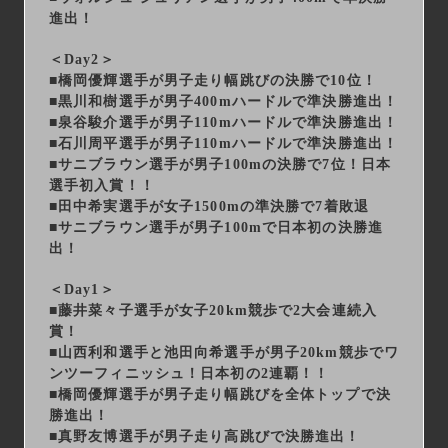
進出！
＜Day2＞
■橋岡優輝選手が男子走り幅跳びの決勝で10位！
■黒川和樹選手が男子400mハードルで準決勝進出！
■泉谷駿介選手が男子110mハードルで準決勝進出！
■石川周平選手が男子110mハードルで準決勝進出！
■サニブラウン選手が男子100mの決勝で7位！日本
選手初入賞！！
■田中希実選手が女子1500mの準決勝で7着敗退
■サニブラウン選手が男子100mで日本初の決勝進
出！
＜Day1＞
■藤井菜々子選手が女子20km競歩で2大会連続入
賞！
■山西利和選手と池田向希選手が男子20km競歩でワ
ンツーフィニッシュ！日本初の2連覇！！
■橋岡優輝選手が男子走り幅跳びを全体トップで決
勝進出！
■真野友博選手が男子走り高跳びで決勝進出！