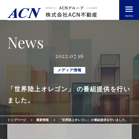
menu
News
経営者・法人のお客様
2022.07.16
個人のお客様
メディア情報
「世界陸上オレゴン」 の番組提供を行い
arrow_right_alt
トップページ
ました。
arrow_right_alt
ACN不動産について
トップページ
最新情報
「世界陸上オレゴン」 の番組提供を行いました。
arrow_right_alt
不動産投資ガイド