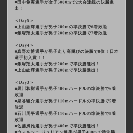
■田中希実選手が女子5000mで2大会連続の決勝進
出！
＜Day5＞
■上山紘輝選手が男子200mの準決勝で6着敗退
■飯塚翔太選手が男子200mの準決勝で7着敗退
＜Day4＞
■真野友博選手が男子走り高跳びの決勝で8位！日本
選手初入賞！！
■飯塚翔太選手が男子200mで準決勝進出！
■上山紘輝選手が男子200mで準決勝進出！
＜Day3＞
■黒川和樹選手が男子400mハードルの準決勝で6着
敗退
■泉谷駿介選手が男子110mハードルの準決勝で5着
敗退
■石川周平選手が男子110mハードルの準決勝で8着
敗退
■佐藤風雅選手が男子400mで準決勝進出！
■ウォルシュ ジュリアン選手が男子400mで準決勝