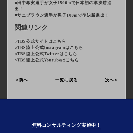
■田中希実選手が女子1500mで日本初の準決勝進
出！
■サニブラウン選手が男子100mで準決勝進出！
関連リンク
○TBS公式サイトは
こちら
○TBS陸上公式Instagramは
こちら
○TBS陸上公式Twitterは
こちら
○TBS陸上公式Youtubeは
こちら
前へ
一覧に戻る
次へ
無料コンサルティング実施中！