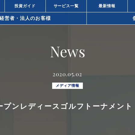
投資ガイド
サービス一覧
最新情報
経営者・法人のお客様
arrow_right_alt
News
arrow_right_alt
資と株式投資の違い
不動産投資と
arrow_right_alt
ィスビル投資の強み
都心オフィス
2020.05.02
小口化商品の
arrow_right_alt
での不動産の活用方法
メディア情報
所得税対策
arrow_right_alt
ープンレディースゴルフトーナメント
策