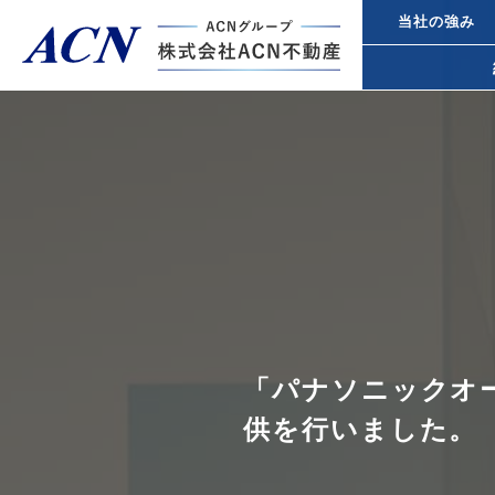
当社の強み
経営者・法人のお客様
不動産投
個人のお客様
都心オフ
事業承継
トップページ
ACN不動産について
「パナソニックオ
所得税対
供を行いました。
不動産投資ガイド