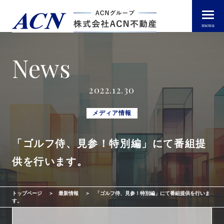
menu
News
経営者・法人のお客様
2022.12.30
個人のお客様
メディア情報
「ゴルフ侍、見参！特別編」にて番組提
arrow_right_alt
トップページ
供を行います。
arrow_right_alt
ACN不動産について
トップページ
最新情報
「ゴルフ侍、見参！特別編」にて番組提供を行いま
arrow_right_alt
不動産投資ガイド
す。