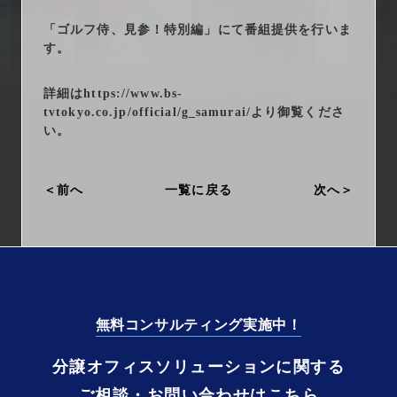
arrow_right_alt
サービス一覧
「ゴルフ侍、見参！特別編」にて番組提供を行いま
す。
arrow_right_alt
最新情報
詳細は
https://www.bs-
arrow_right_alt
会社情報
tvtokyo.co.jp/official/g_samurai/
より御覧くださ
い。
arrow_right_alt
採用情報
前へ
一覧に戻る
次へ
arrow_right_alt
お問い合わせ
プライバシーポリシー
勧誘方針
無料コンサルティング実施中！
分譲オフィスソリューションに関する
ご相談・お問い合わせはこちら