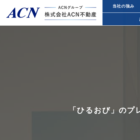
当社の強み
経営者・法人のお客様
不動産投
個人のお客様
都心オフ
事業承継
トップページ
ACN不動産について
「ひるおび」のプ
所得税対
不動産投資ガイド