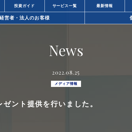
投資ガイド
サービス一覧
最新情報
経営者・法人のお客様
arrow_right_alt
News
arrow_right_alt
資と株式投資の違い
不動産投資と
arrow_right_alt
ィスビル投資の強み
都心オフィス
2022.08.25
小口化商品の
arrow_right_alt
での不動産の活用方法
メディア情報
所得税対策
arrow_right_alt
レゼント提供を行いました。
策