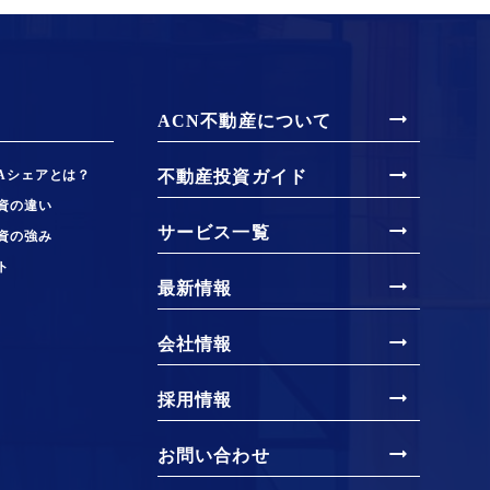
arrow_right_alt
ACN不動産について
arrow_right_alt
Aシェアとは？
不動産投資ガイド
資の違い
arrow_right_alt
サービス一覧
資の強み
ト
arrow_right_alt
最新情報
arrow_right_alt
会社情報
arrow_right_alt
採用情報
arrow_right_alt
お問い合わせ