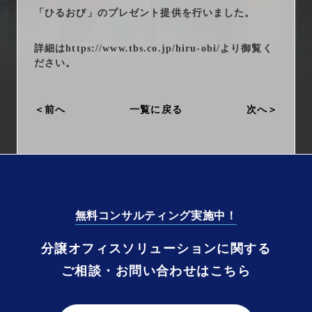
arrow_right_alt
サービス一覧
「ひるおび」のプレゼント提供を行いました。
arrow_right_alt
最新情報
詳細は
https://www.tbs.co.jp/hiru-obi/
より御覧く
ださい。
arrow_right_alt
会社情報
前へ
一覧に戻る
次へ
arrow_right_alt
採用情報
arrow_right_alt
お問い合わせ
無料コンサルティング実施中！
プライバシーポリシー
分譲オフィスソリューションに関する
勧誘方針
ご相談・お問い合わせはこちら