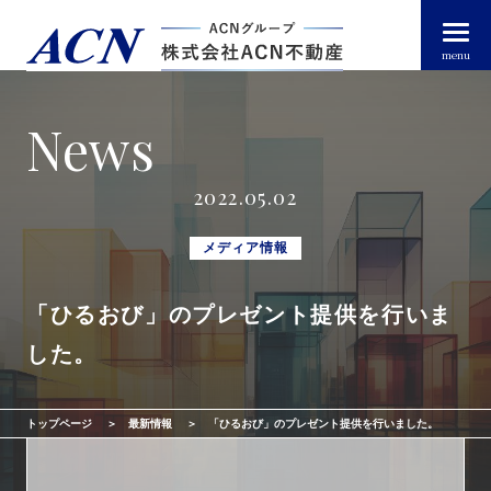
menu
News
経営者・法人のお客様
2022.05.02
個人のお客様
メディア情報
「ひるおび」のプレゼント提供を行いま
arrow_right_alt
トップページ
した。
arrow_right_alt
ACN不動産について
トップページ
最新情報
「ひるおび」のプレゼント提供を行いました。
arrow_right_alt
不動産投資ガイド