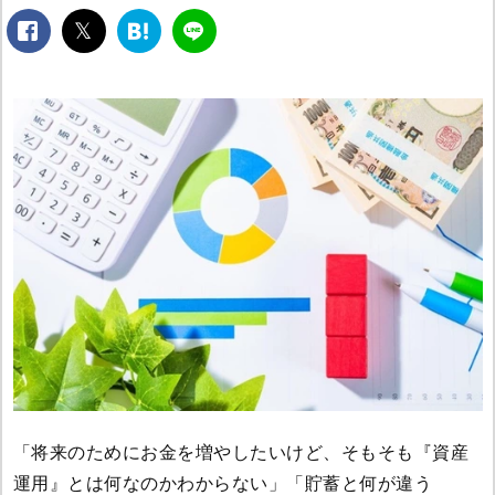
facebook
twitter
は
LINE
て
な
ブ
ッ
ク
マ
ー
ク
「将来のためにお金を増やしたいけど、そもそも『資産
運用』とは何なのかわからない」「貯蓄と何が違う