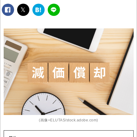
facebook
twitter
は
LINE
て
な
ブ
ッ
ク
マ
ー
ク
(画像=ELUTAS/stock.adobe.com)